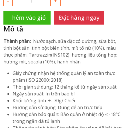
-
+
Thêm vào giỏ
Đặt hàng ngay
Mô tả
Thành phần:
Nước sạch, sữa đặc có đường, sữa bột,
tinh bột sắn, tinh bột biến tính, mít tố nữ (10%), màu
thực phẩm: Tartrazzin(INS102), hương liệu tổng hợp:
hương mít, socola (10%), hạnh nhân.
Giấy chứng nhận hệ thống quản lý an toàn thực
phẩm (ISO 22000: 2018)
Thời gian sử dụng: 12 tháng kể từ ngày sản xuất
Ngày sản xuất: In trên bao bì
Khối lượng tịnh: +- 70g/ Chiếc
Hướng dẫn sử dụng: Dùng để ăn trực tiếp
Hướng dẫn bảo quản: Bảo quản ở nhiệt độ ≤ -18°C
trong ngăn đá tủ lạnh
Thông tin cảnh báo: Sản phẩm ăn uống đã hết hạn