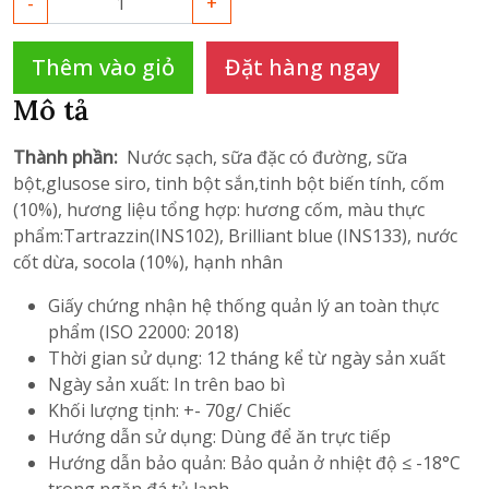
-
+
Thêm vào giỏ
Đặt hàng ngay
Mô tả
Thành phần:
Nước sạch, sữa đặc có đường, sữa
bột,glusose siro, tinh bột sắn,tinh bột biến tính, cốm
(10%), hương liệu tổng hợp: hương cốm, màu thực
phẩm:Tartrazzin(INS102), Brilliant blue (INS133), nước
cốt dừa, socola (10%), hạnh nhân
Giấy chứng nhận hệ thống quản lý an toàn thực
phẩm (ISO 22000: 2018)
Thời gian sử dụng: 12 tháng kể từ ngày sản xuất
Ngày sản xuất: In trên bao bì
Khối lượng tịnh: +- 70g/ Chiếc
Hướng dẫn sử dụng: Dùng để ăn trực tiếp
Hướng dẫn bảo quản: Bảo quản ở nhiệt độ ≤ -18°C
trong ngăn đá tủ lạnh