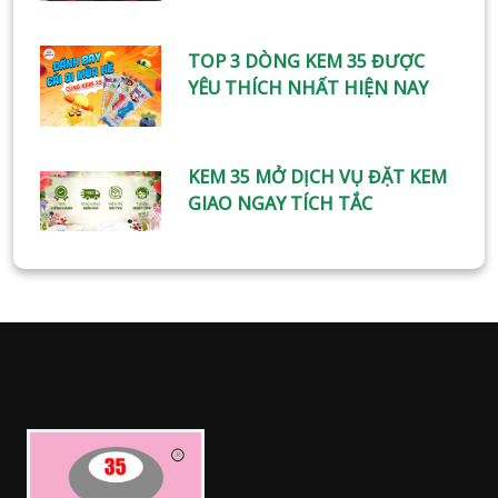
TOP 3 DÒNG KEM 35 ĐƯỢC
YÊU THÍCH NHẤT HIỆN NAY
KEM 35 MỞ DỊCH VỤ ĐẶT KEM
GIAO NGAY TÍCH TẮC